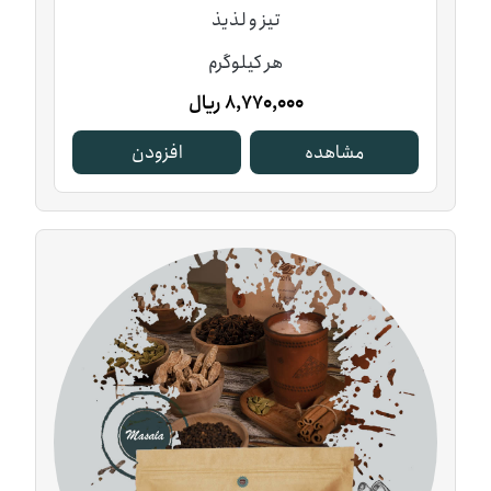
تیز و لذیذ
هر کیلوگرم
8,770,000
ریال
مشاهده
افزودن