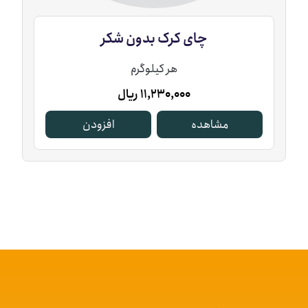
چای ‏کرک ‏بدون ‏شکر
هر کیلوگرم
11,230,000
ریال
مشاهده
افزودن